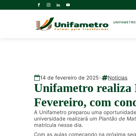
UNIFAMETR
14
de
fevereiro
de
2025
Notícias
Unifametro realiza 
Fevereiro, com cond
A Unifametro preparou uma oportunidade i
universidade realizará um
Plantão de Mat
matrícula nesse dia.
Com as aulas começando na próxima segun