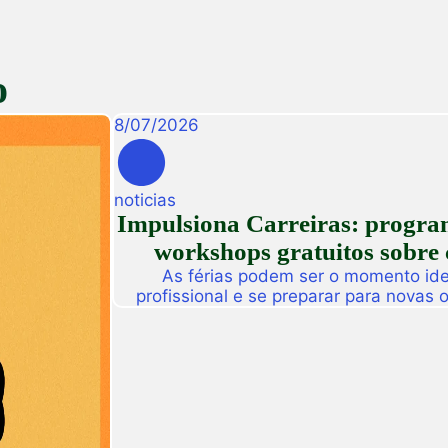
o
8
/
07
/
2026
noticias
Impulsiona Carreiras: programa
workshops gratuitos sobre 
As férias podem ser o momento idea
profissional e se preparar para novas
Pensando nisso, a Unifametro Carreir
Impulsiona Carreiras, uma programa
workshops online e gratuitos volta
interess