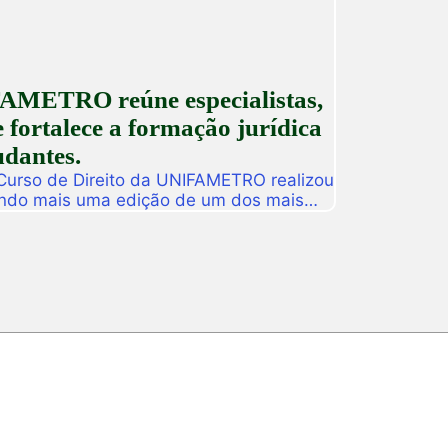
AMETRO reúne especialistas,
 fortalece a formação jurídica
udantes.
 Curso de Direito da UNIFAMETRO realizou
ando mais uma edição de um dos mais
tituição. A programação aconteceu nos
 estudantes, professores, profissionais
s para uma intensa […]