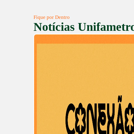
Fique por Dentro
Notícias Unifametr