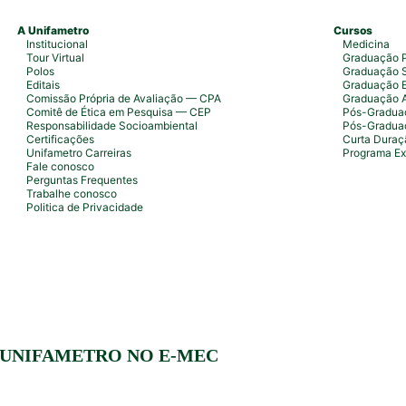
A Unifametro
Cursos
Institucional
Medicina
Tour Virtual
Graduação P
Polos
Graduação S
Editais
Graduação 
Comissão Própria de Avaliação — CPA
Graduação 
Comitê de Ética em Pesquisa — CEP
Pós-Graduaç
Responsabilidade Socioambiental
Pós-Gradua
Certificações
Curta Duraç
Unifametro Carreiras
Programa Ex
Fale conosco
Perguntas Frequentes
Trabalhe conosco
Politica de Privacidade
 UNIFAMETRO NO E-MEC