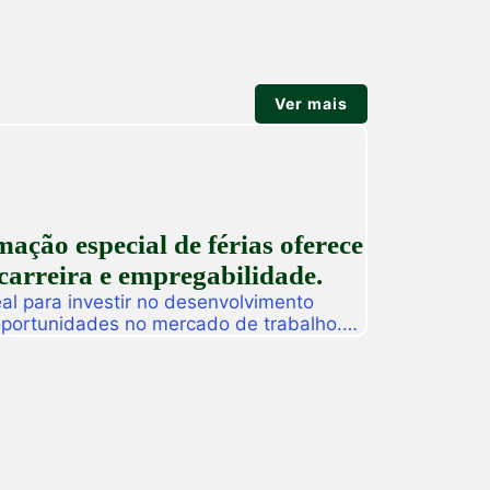
Ver mais
ção especial de férias oferece
carreira e empregabilidade.
l para investir no desenvolvimento
 oportunidades no mercado de trabalho.
as promoverá, de 27 a 31 de julho, o
ção especial de férias composta por
dos para alunos, egressos e público
ado. […]