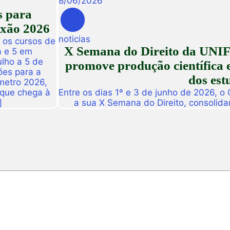
8
/
06
/
2026
s para
exão 2026
noticias
 os cursos de
X Semana do Direito da UNIF
a e 5 em
ulho a 5 de
promove produção científica e
ões para a
dos est
metro 2026,
 que chega à
Entre os dias 1º e 3 de junho de 2026, o
]
a sua X Semana do Direito, consolid
importantes eventos acadêmicos da ins
campus Fortaleza e Maracanaú, reunindo
do Direito e convidado