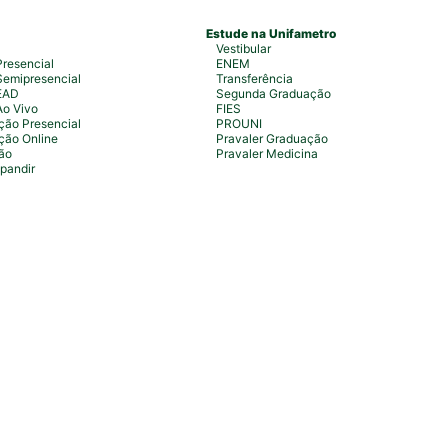
Estude na Unifametro
Vestibular
resencial
ENEM
emipresencial
Transferência
EAD
Segunda Graduação
Ao Vivo
FIES
ão Presencial
PROUNI
ção Online
Pravaler Graduação
ão
Pravaler Medicina
pandir