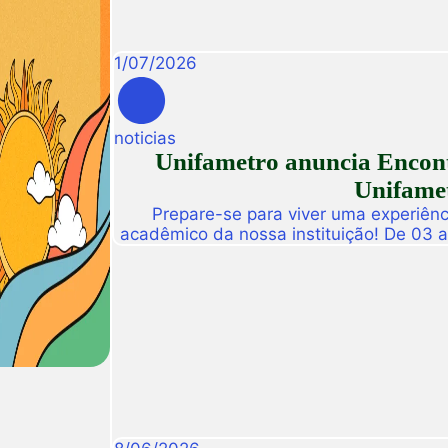
1
/
07
/
2026
noticias
Unifametro anuncia Encont
Unifamet
Prepare-se para viver uma experiênc
acadêmico da nossa instituição! De 03 
abre suas portas para a Conexão Un
dedicado a fomentar a inovação, a t
disseminação de descobertas científ