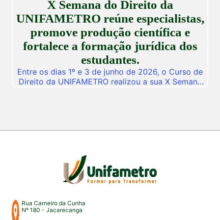
X Semana do Direito da
descobertas científicas. Com o propósito central
de […]
UNIFAMETRO reúne especialistas,
promove produção científica e
fortalece a formação jurídica dos
estudantes.
Entre os dias 1º e 3 de junho de 2026, o Curso de
Direito da UNIFAMETRO realizou a sua X Semana
do Direito, consolidando mais uma edição de um
dos mais importantes eventos acadêmicos da
instituição. A programação aconteceu nos campus
Fortaleza e Maracanaú, reunindo estudantes,
professores, profissionais do Direito e convidados
para uma intensa […]
Rua Carneiro da Cunha
Nº 180 - Jacarecanga