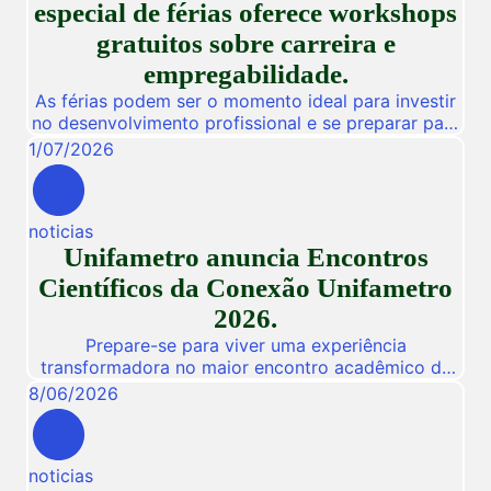
especial de férias oferece workshops
gratuitos sobre carreira e
empregabilidade.
As férias podem ser o momento ideal para investir
no desenvolvimento profissional e se preparar para
novas oportunidades no mercado de trabalho.
1
/
07
/
2026
Pensando nisso, a Unifametro Carreiras promoverá,
de 27 a 31 de julho, o Impulsiona Carreiras, uma
programação especial de férias composta por
noticias
workshops online e gratuitos voltados para alunos,
Unifametro anuncia Encontros
egressos e público interessado. […]
Científicos da Conexão Unifametro
2026.
Prepare-se para viver uma experiência
transformadora no maior encontro acadêmico da
nossa instituição! De 03 a 05 de Novembro de
8
/
06
/
2026
2026, a Unifametro abre suas portas para a
Conexão Unifametro 2026, um evento presencial
dedicado a fomentar a inovação, a troca de
noticias
vivências profissionais e a disseminação de