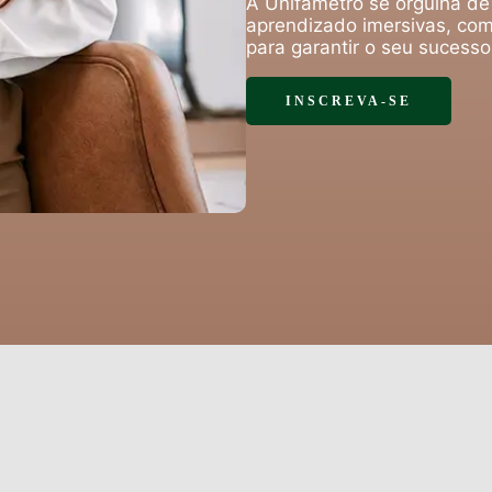
A Unifametro se orgulha de
aprendizado imersivas, com
para garantir o seu sucess
INSCREVA-SE