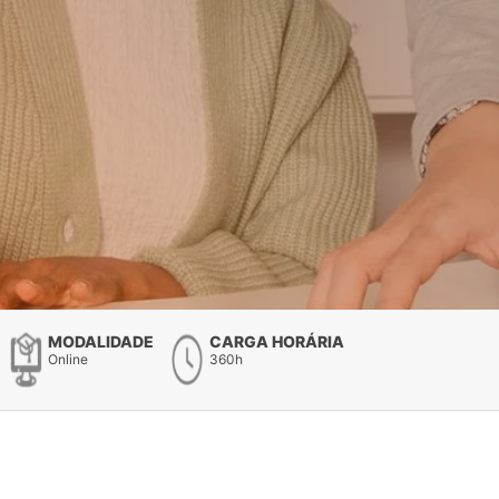
MODALIDADE
CARGA HORÁRIA
Online
360h