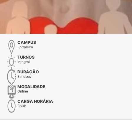
CAMPUS
Fortaleza
TURNOS
Integral
DURAÇÃO
8 meses
MODALIDADE
Online
CARGA HORÁRIA
360h