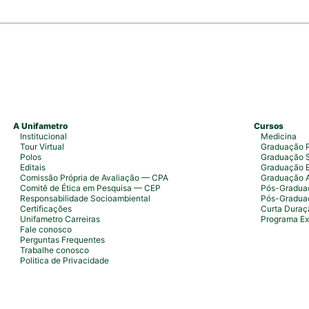
A Unifametro
Cursos
Institucional
Medicina
Tour Virtual
Graduação P
Polos
Graduação S
Editais
Graduação 
Comissão Própria de Avaliação — CPA
Graduação 
Comitê de Ética em Pesquisa — CEP
Pós-Graduaç
Responsabilidade Socioambiental
Pós-Gradua
Certificações
Curta Duraç
Unifametro Carreiras
Programa Ex
Fale conosco
Perguntas Frequentes
Trabalhe conosco
Politica de Privacidade