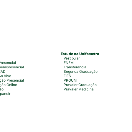
Estude na Unifametro
Vestibular
resencial
ENEM
emipresencial
Transferência
EAD
Segunda Graduação
Ao Vivo
FIES
ão Presencial
PROUNI
ção Online
Pravaler Graduação
ão
Pravaler Medicina
pandir