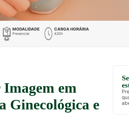
MODALIDADE
CARGA HORÁRIA
Presencial
420h
Se
or Imagem em
es
Pre
qu
a Ginecológica e
ab