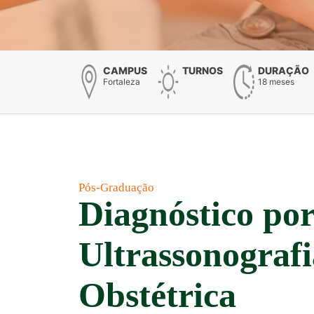
CAMPUS
TURNOS
DURAÇÃO
Fortaleza
18 meses
Pós-Graduação
Diagnóstico p
Ultrassonografi
Obstétrica