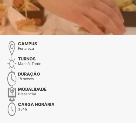
CAMPUS
Fortaleza
TURNOS
Manhã, Tarde
DURAÇÃO
18 meses
MODALIDADE
Presencial
CARGA HORÁRIA
384h