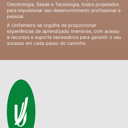
Odontologia, Saúde e Tecnologia, todos projetados
para impulsionar seu desenvolvimento profissional e
pessoal.
A Unifametro se orgulha de proporcionar
experiências de aprendizado imersivas, com acesso
a recursos e suporte necessários para garantir o seu
sucesso em cada passo do caminho.