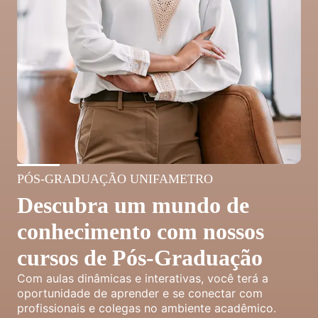
PÓS-GRADUAÇÃO UNIFAMETRO
Descubra um mundo de
conhecimento com nossos
cursos de Pós-Graduação
Com aulas dinâmicas e interativas, você terá a
oportunidade de aprender e se conectar com
profissionais e colegas no ambiente acadêmico.