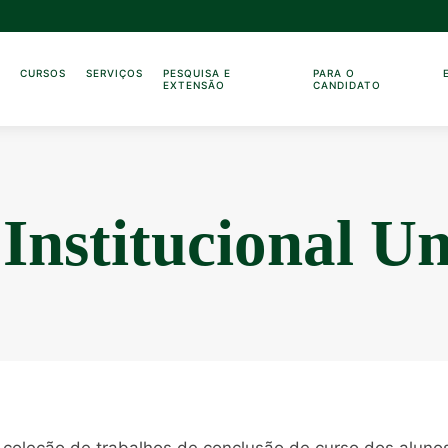
O
CURSOS
SERVIÇOS
PESQUISA E
PARA O
EXTENSÃO
CANDIDATO
 Institucional U