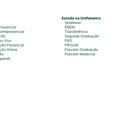
Estude na Unifametro
Vestibular
resencial
ENEM
emipresencial
Transferência
EAD
Segunda Graduação
Ao Vivo
FIES
ão Presencial
PROUNI
ção Online
Pravaler Graduação
ão
Pravaler Medicina
pandir