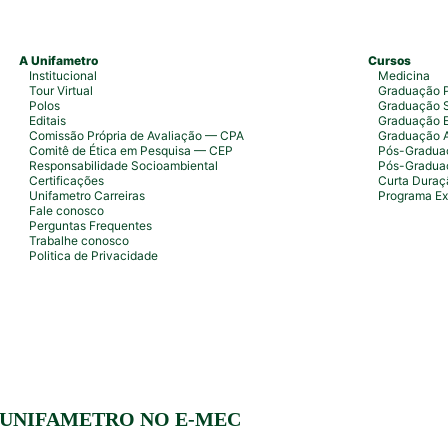
A Unifametro
Cursos
Institucional
Medicina
Tour Virtual
Graduação P
Polos
Graduação S
Editais
Graduação 
Comissão Própria de Avaliação — CPA
Graduação 
Comitê de Ética em Pesquisa — CEP
Pós-Graduaç
Responsabilidade Socioambiental
Pós-Gradua
Certificações
Curta Duraç
Unifametro Carreiras
Programa Ex
Fale conosco
Perguntas Frequentes
Trabalhe conosco
Politica de Privacidade
 UNIFAMETRO NO E-MEC