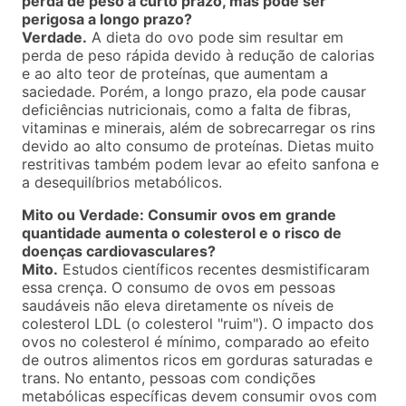
perda de peso a curto prazo, mas pode ser
perigosa a longo prazo?
Verdade.
A dieta do ovo pode sim resultar em
perda de peso rápida devido à redução de calorias
e ao alto teor de proteínas, que aumentam a
saciedade. Porém, a longo prazo, ela pode causar
deficiências nutricionais, como a falta de fibras,
vitaminas e minerais, além de sobrecarregar os rins
devido ao alto consumo de proteínas. Dietas muito
restritivas também podem levar ao efeito sanfona e
a desequilíbrios metabólicos.
Mito ou Verdade: Consumir ovos em grande
quantidade aumenta o colesterol e o risco de
doenças cardiovasculares?
Mito.
Estudos científicos recentes desmistificaram
essa crença. O consumo de ovos em pessoas
saudáveis não eleva diretamente os níveis de
colesterol LDL (o colesterol "ruim"). O impacto dos
ovos no colesterol é mínimo, comparado ao efeito
de outros alimentos ricos em gorduras saturadas e
trans. No entanto, pessoas com condições
metabólicas específicas devem consumir ovos com