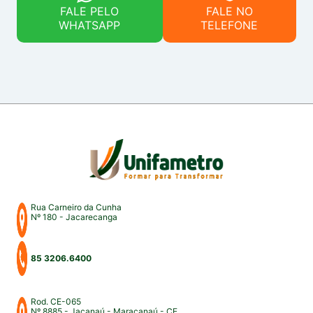
FALE PELO
FALE NO
WHATSAPP
TELEFONE
Rua Carneiro da Cunha
Nº 180 - Jacarecanga
85 3206.6400
Rod. CE-065
Nº 8885 - Jaçanaú - Maracanaú - CE