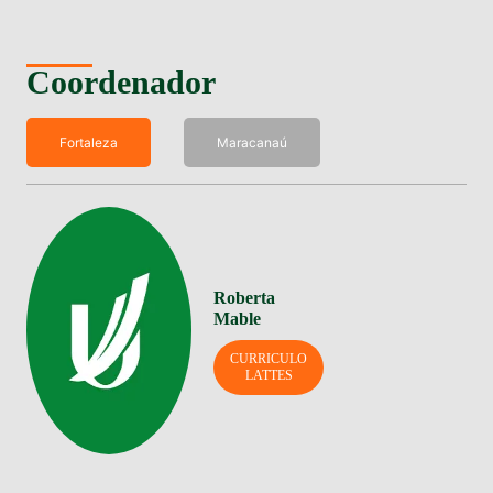
Coordenador
Fortaleza
Maracanaú
Roberta
Mable
CURRICULO
LATTES