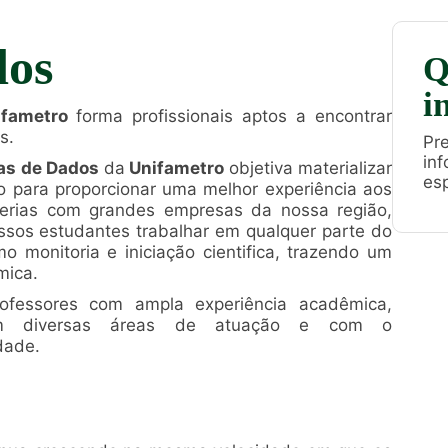
dos
Q
i
ifametro
forma profissionais aptos a encontrar
s.
Pre
in
as de Dados
da
Unifametro
objetiva materializar
esp
 para proporcionar uma melhor experiência aos
rcerias com grandes empresas da nossa região,
ssos estudantes trabalhar em qualquer parte do
 monitoria e iniciação cientifica, trazendo um
mica.
ofessores com ampla experiência acadêmica,
os em diversas áreas de atuação e com o
dade.