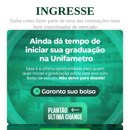
INGRESSE
Saiba como fazer parte de uma das instituições mais
bem conceituadas do mercado
Pl