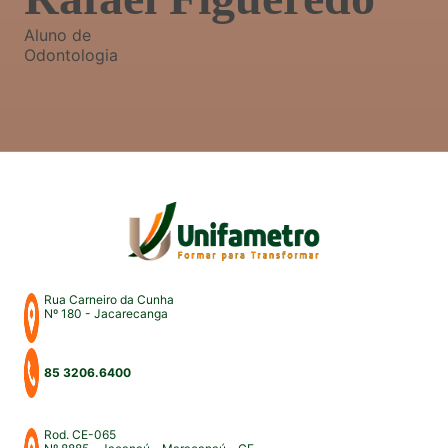
Aluno de
Odontologia
Rua Carneiro da Cunha
Nº 180 - Jacarecanga
85 3206.6400
Rod. CE-065