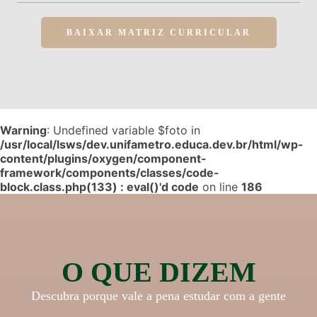
BAIXAR MATRIZ CURRICULAR
Warning
: Undefined variable $foto in
/usr/local/lsws/dev.unifametro.educa.dev.br/html/wp-
content/plugins/oxygen/component-
framework/components/classes/code-
block.class.php(133) : eval()'d code
on line
186
O QUE DIZEM
Descubra porque vale a pena estudar com a gente