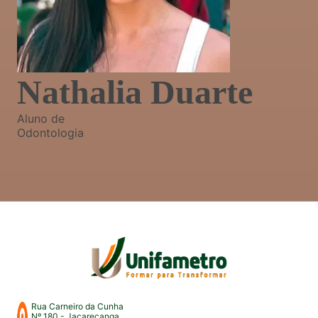
Nathalia Duarte
Aluno de
Odontologia
Rua Carneiro da Cunha
Nº 180 - Jacarecanga