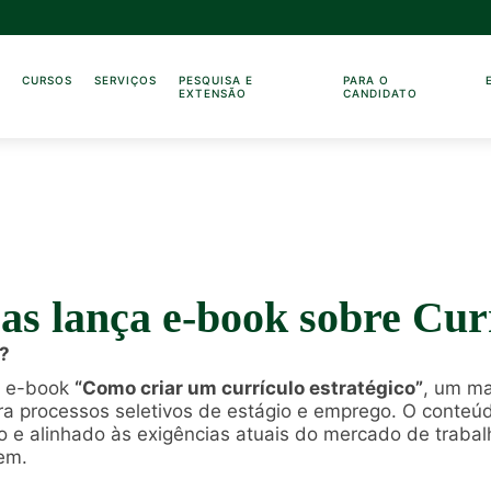
O
CURSOS
SERVIÇOS
PESQUISA E
PARA O
EXTENSÃO
CANDIDATO
as lança e-book sobre Curr
6?
o e-book
“Como criar um currículo estratégico”
, um ma
a processos seletivos de estágio e emprego. O conteúd
ivo e alinhado às exigências atuais do mercado de trabal
em.