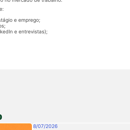
ão no mercado de trabalho.
e:
stágio e emprego;
os;
nkedIn e entrevistas);
o
8
/
07
/
2026