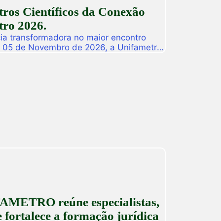
ros Científicos da Conexão
ro 2026.
ia transformadora no maior encontro
a 05 de Novembro de 2026, a Unifametro
ifametro 2026, um evento presencial
roca de vivências profissionais e a
icas. Com o propósito central de […]
AMETRO reúne especialistas,
 fortalece a formação jurídica