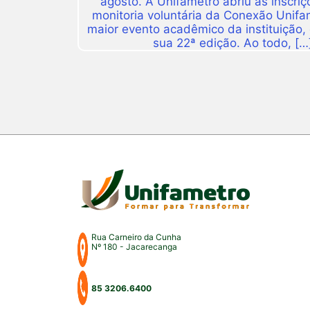
agosto. A Unifametro abriu as inscriç
monitoria voluntária da Conexão Unifa
maior evento acadêmico da instituição,
sua 22ª edição. Ao todo, […
Rua Carneiro da Cunha
Nº 180 - Jacarecanga
85 3206.6400