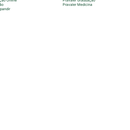
ção Online
Pravaler Graduação
ão
Pravaler Medicina
pandir