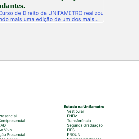
udantes.
 Curso de Direito da UNIFAMETRO realizou
ando mais uma edição de um dos mais
tituição. A programação aconteceu nos
 estudantes, professores, profissionais
s para uma intensa […]
Estude na Unifametro
Vestibular
resencial
ENEM
emipresencial
Transferência
EAD
Segunda Graduação
Ao Vivo
FIES
ão Presencial
PROUNI