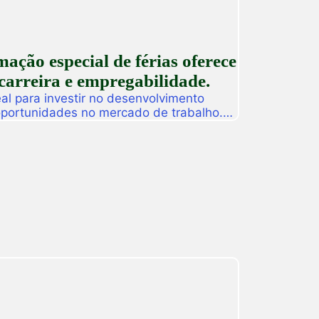
ção especial de férias oferece
carreira e empregabilidade.
l para investir no desenvolvimento
 oportunidades no mercado de trabalho.
as promoverá, de 27 a 31 de julho, o
ção especial de férias composta por
dos para alunos, egressos e público
ado. […]