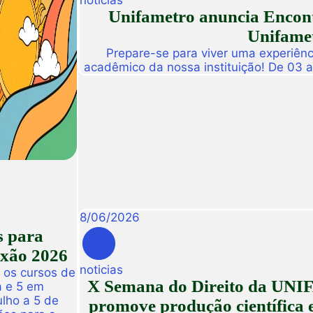
noticias
Unifametro anuncia Encont
Unifamet
Prepare-se para viver uma experiênc
acadêmico da nossa instituição! De 03 
abre suas portas para a Conexão Un
dedicado a fomentar a inovação, a t
disseminação de descobertas científ
8
/
06
/
2026
s para
exão 2026
noticias
 os cursos de
X Semana do Direito da UNIF
a e 5 em
ulho a 5 de
promove produção científica e