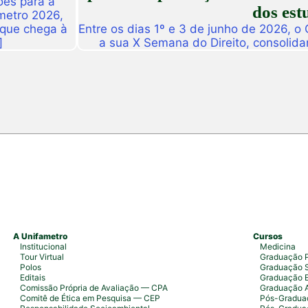
ões para a
dos est
metro 2026,
 que chega à
Entre os dias 1º e 3 de junho de 2026, o
]
a sua X Semana do Direito, consolid
importantes eventos acadêmicos da ins
campus Fortaleza e Maracanaú, reunindo
do Direito e convidado
A Unifametro
Cursos
Institucional
Medicina
Tour Virtual
Graduação P
Polos
Graduação S
Editais
Graduação 
Comissão Própria de Avaliação — CPA
Graduação 
Comitê de Ética em Pesquisa — CEP
Pós-Graduaç