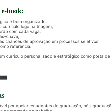
 e-book:
égico e bem organizado;
 currículo logo na triagem;
cordo com cada vaga;
ras-chave;
 as chances de aprovação em processos seletivos.
como referência.
 um currículo personalizado e estratégico como porta d
aixar
as
sável por apoiar estudantes de graduação, pós-graduaç