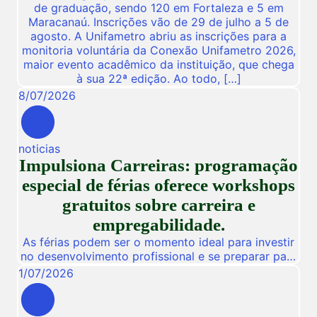
de graduação, sendo 120 em Fortaleza e 5 em
Maracanaú. Inscrições vão de 29 de julho a 5 de
agosto. A Unifametro abriu as inscrições para a
monitoria voluntária da Conexão Unifametro 2026,
maior evento acadêmico da instituição, que chega
à sua 22ª edição. Ao todo, […]
8
/
07
/
2026
noticias
Impulsiona Carreiras: programação
especial de férias oferece workshops
gratuitos sobre carreira e
empregabilidade.
As férias podem ser o momento ideal para investir
no desenvolvimento profissional e se preparar para
novas oportunidades no mercado de trabalho.
1
/
07
/
2026
Pensando nisso, a Unifametro Carreiras promoverá,
de 27 a 31 de julho, o Impulsiona Carreiras, uma
programação especial de férias composta por