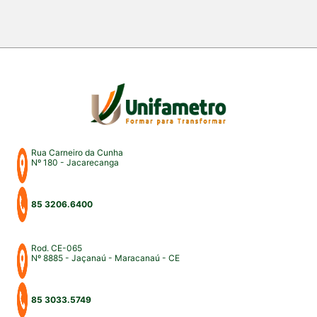
dos mais importantes eventos acadêmicos da
instituição. A programação aconteceu nos campus
Fortaleza e Maracanaú, reunindo estudantes,
professores, profissionais do Direito e convidados
para uma intensa […]
Rua Carneiro da Cunha
Nº 180 - Jacarecanga
85 3206.6400
Rod. CE-065
Nº 8885 - Jaçanaú - Maracanaú - CE
85 3033.5749