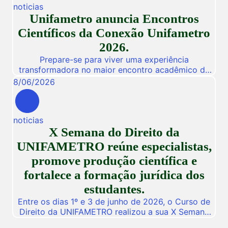
noticias
workshops online e gratuitos voltados para alunos,
Unifametro anuncia Encontros
egressos e público interessado. […]
Científicos da Conexão Unifametro
2026.
Prepare-se para viver uma experiência
transformadora no maior encontro acadêmico da
nossa instituição! De 03 a 05 de Novembro de
8
/
06
/
2026
2026, a Unifametro abre suas portas para a
Conexão Unifametro 2026, um evento presencial
dedicado a fomentar a inovação, a troca de
noticias
vivências profissionais e a disseminação de
X Semana do Direito da
descobertas científicas. Com o propósito central
de […]
UNIFAMETRO reúne especialistas,
promove produção científica e
fortalece a formação jurídica dos
estudantes.
Entre os dias 1º e 3 de junho de 2026, o Curso de
Direito da UNIFAMETRO realizou a sua X Semana
do Direito, consolidando mais uma edição de um