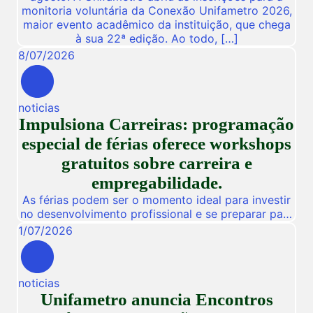
monitoria voluntária da Conexão Unifametro 2026,
maior evento acadêmico da instituição, que chega
à sua 22ª edição. Ao todo, […]
8
/
07
/
2026
noticias
Impulsiona Carreiras: programação
especial de férias oferece workshops
gratuitos sobre carreira e
empregabilidade.
As férias podem ser o momento ideal para investir
no desenvolvimento profissional e se preparar para
novas oportunidades no mercado de trabalho.
1
/
07
/
2026
Pensando nisso, a Unifametro Carreiras promoverá,
de 27 a 31 de julho, o Impulsiona Carreiras, uma
programação especial de férias composta por
noticias
workshops online e gratuitos voltados para alunos,
Unifametro anuncia Encontros
egressos e público interessado. […]