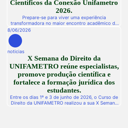
Científicos da Conexão Unifametro
2026.
Prepare-se para viver uma experiência
transformadora no maior encontro acadêmico da
nossa instituição! De 03 a 05 de Novembro de
8
/
06
/
2026
2026, a Unifametro abre suas portas para a
Conexão Unifametro 2026, um evento presencial
dedicado a fomentar a inovação, a troca de
noticias
vivências profissionais e a disseminação de
X Semana do Direito da
descobertas científicas. Com o propósito central
de […]
UNIFAMETRO reúne especialistas,
promove produção científica e
fortalece a formação jurídica dos
estudantes.
Entre os dias 1º e 3 de junho de 2026, o Curso de
Direito da UNIFAMETRO realizou a sua X Semana
do Direito, consolidando mais uma edição de um
dos mais importantes eventos acadêmicos da
instituição. A programação aconteceu nos campus
Fortaleza e Maracanaú, reunindo estudantes,