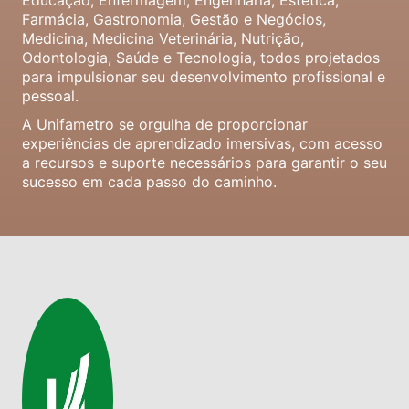
Educação, Enfermagem, Engenharia, Estética,
Farmácia, Gastronomia, Gestão e Negócios,
Medicina, Medicina Veterinária, Nutrição,
Odontologia, Saúde e Tecnologia, todos projetados
para impulsionar seu desenvolvimento profissional e
pessoal.
A Unifametro se orgulha de proporcionar
experiências de aprendizado imersivas, com acesso
a recursos e suporte necessários para garantir o seu
sucesso em cada passo do caminho.