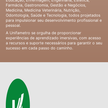
Educação, Enfermagem, Engenharia, Estética,
Farmácia, Gastronomia, Gestão e Negócios,
Medicina, Medicina Veterinária, Nutrição,
Odontologia, Saúde e Tecnologia, todos projetados
para impulsionar seu desenvolvimento profissional e
pessoal.
A Unifametro se orgulha de proporcionar
experiências de aprendizado imersivas, com acesso
a recursos e suporte necessários para garantir o seu
sucesso em cada passo do caminho.