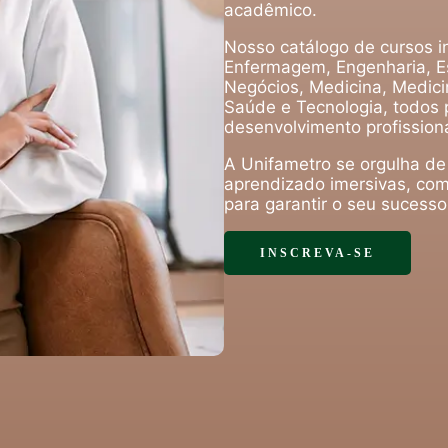
acadêmico.
Nosso catálogo de cursos in
Enfermagem, Engenharia, Es
Negócios, Medicina, Medicin
Saúde e Tecnologia, todos 
desenvolvimento profissiona
A Unifametro se orgulha de
aprendizado imersivas, com
para garantir o seu sucess
INSCREVA-SE