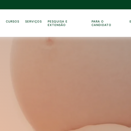
O
CURSOS
SERVIÇOS
PESQUISA E
PARA O
EXTENSÃO
CANDIDATO