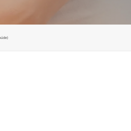
aúde)