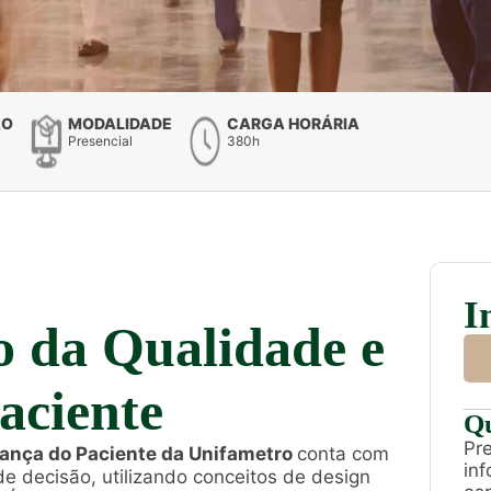
ÃO
MODALIDADE
CARGA HORÁRIA
Presencial
380h
I
 da Qualidade e
aciente
Qu
Pre
ança do Paciente da Unifametro
conta com
in
e decisão, utilizando conceitos de design