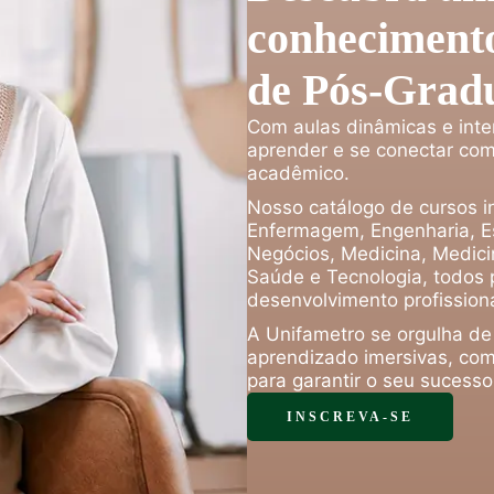
conhecimento
de Pós-Grad
Com aulas dinâmicas e inte
aprender e se conectar com
acadêmico.
Nosso catálogo de cursos in
Enfermagem, Engenharia, Es
Negócios, Medicina, Medicin
Saúde e Tecnologia, todos 
desenvolvimento profissiona
A Unifametro se orgulha de
aprendizado imersivas, com
para garantir o seu sucess
INSCREVA-SE