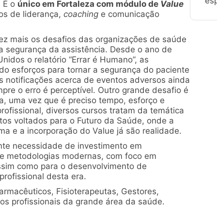
esp
. É o
único em Fortaleza com módulo de
Value
os de liderança,
coaching
e comunicação
vez mais os desafios das organizações de saúde
 a segurança da assistência. Desde o ano de
nidos o relatório “Errar é Humano”, as
 esforços para tornar a segurança do paciente
s notificações acerca de eventos adversos ainda
pre o erro é perceptível. Outro grande desafio é
, uma vez que é preciso tempo, esforço e
rofissional, diversos cursos tratam da temática
tos voltados para o Futuro da Saúde, onde a
 e a incorporação do Value já são realidade.
nte necessidade de investimento em
o de metodologias modernas, com foco em
ssim como para o desenvolvimento de
rofissional desta era.
armacêuticos, Fisioterapeutas, Gestores,
ros profissionais da grande área da saúde.