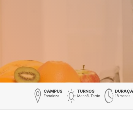
CAMPUS
TURNOS
DURAÇ
Fortaleza
Manhã, Tarde
18 meses