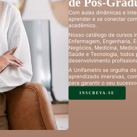
de Pós-Grad
Com aulas dinâmicas e inte
aprender e se conectar com
acadêmico.
Nosso catálogo de cursos in
Enfermagem, Engenharia, Es
Negócios, Medicina, Medicin
Saúde e Tecnologia, todos 
desenvolvimento profissiona
A Unifametro se orgulha de
aprendizado imersivas, com
para garantir o seu sucess
INSCREVA-SE