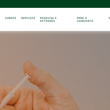
O
CURSOS
SERVIÇOS
PESQUISA E
PARA O
EXTENSÃO
CANDIDATO