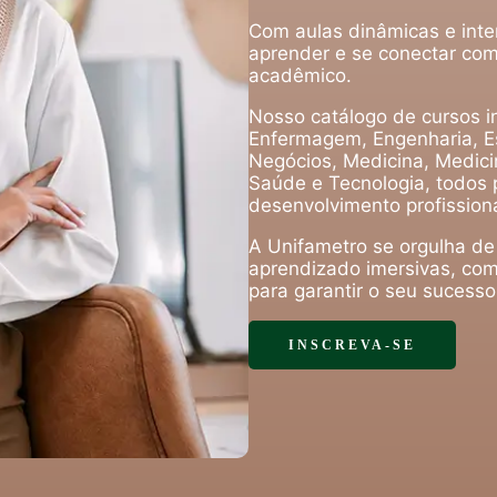
Com aulas dinâmicas e inte
aprender e se conectar com
acadêmico.
Nosso catálogo de cursos in
Enfermagem, Engenharia, Es
Negócios, Medicina, Medicin
Saúde e Tecnologia, todos 
desenvolvimento profissiona
A Unifametro se orgulha de
aprendizado imersivas, com
para garantir o seu sucess
INSCREVA-SE