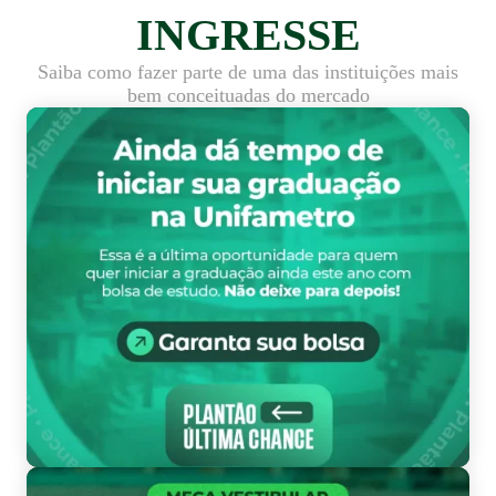
INGRESSE
Saiba como fazer parte de uma das instituições mais
bem conceituadas do mercado
Pl