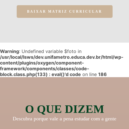
BAIXAR MATRIZ CURRICULAR
Warning
: Undefined variable $foto in
/usr/local/lsws/dev.unifametro.educa.dev.br/html/wp-
content/plugins/oxygen/component-
framework/components/classes/code-
block.class.php(133) : eval()'d code
on line
186
O QUE DIZEM
Descubra porque vale a pena estudar com a gente