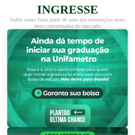
INGRESSE
Saiba como fazer parte de uma das instituições mais
bem conceituadas do mercado
Pl