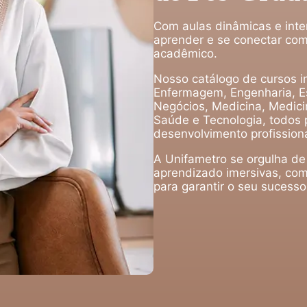
Com aulas dinâmicas e inte
aprender e se conectar com
acadêmico.
Nosso catálogo de cursos in
Enfermagem, Engenharia, Es
Negócios, Medicina, Medicin
Saúde e Tecnologia, todos 
desenvolvimento profissiona
A Unifametro se orgulha de
aprendizado imersivas, com
para garantir o seu sucess