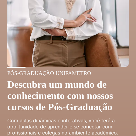
PÓS-GRADUAÇÃO UNIFAMETRO
Descubra um mundo de
conhecimento com nossos
cursos de Pós-Graduação
Com aulas dinâmicas e interativas, você terá a
oportunidade de aprender e se conectar com
profissionais e colegas no ambiente acadêmico.