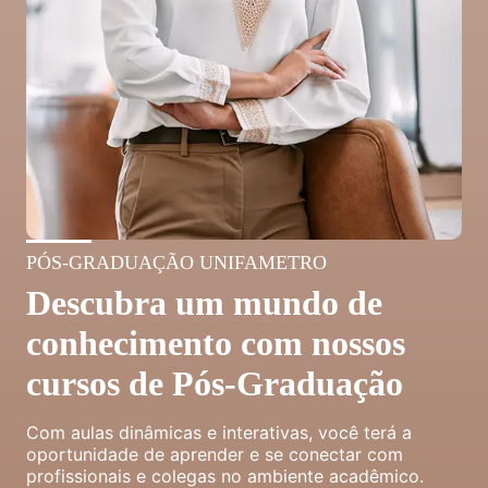
PÓS-GRADUAÇÃO UNIFAMETRO
Descubra um mundo de
conhecimento com nossos
cursos de Pós-Graduação
Com aulas dinâmicas e interativas, você terá a
oportunidade de aprender e se conectar com
profissionais e colegas no ambiente acadêmico.